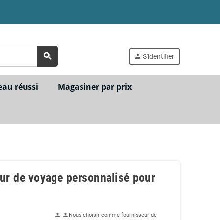
search
person
S'identifier
eau réussi
Magasiner par prix
eur de voyage personnalisé pour
Nous choisir comme fournisseur de
person
person