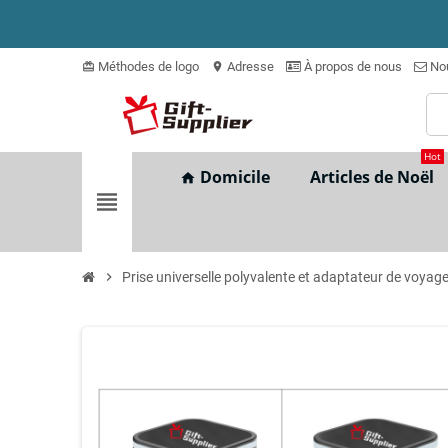
Méthodes de logo
Adresse
À propos de nous
Nou
card_giftcard
location_on
Hot
Domicile
Articles de Noël
home
view_headline
chevron_right
Prise universelle polyvalente et adaptateur de voyag