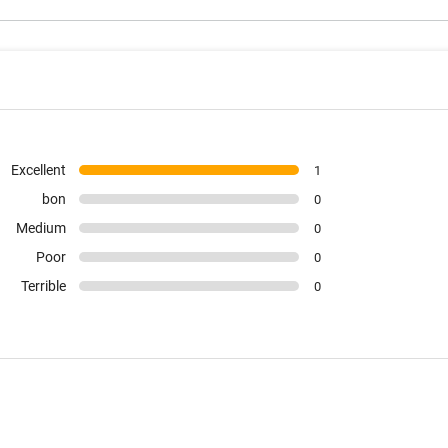
Excellent
1
bon
0
Medium
0
Poor
0
Terrible
0