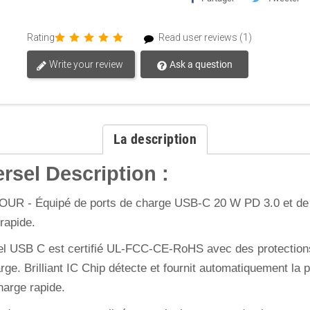
Rating
Read user reviews (1)
Write your review
Ask a question
La description
rsel Description :
OUR - Équipé de ports de charge USB-C 20 W PD 3.0 et de
rapide.
ersel USB C est certifié UL-FCC-CE-RoHS avec des protection
harge. Brilliant IC Chip détecte et fournit automatiquement l
harge rapide.