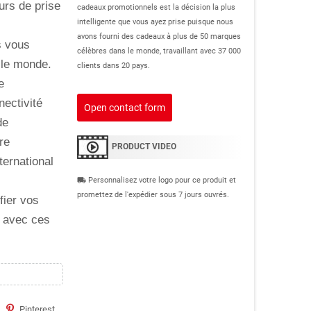
urs de prise
cadeaux promotionnels est la décision la plus
intelligente que vous ayez prise puisque nous
avons fourni des cadeaux à plus de 50 marques
s vous
célèbres dans le monde, travaillant avec 37 000
 le monde.
clients dans 20 pays.
e
nectivité
Open contact form
de
re
PRODUCT VIDEO
ternational
Personnalisez votre logo pour ce produit et
local_shipping
promettez de l'expédier sous 7 jours ouvrés.
fier vos
e avec ces
Pinterest