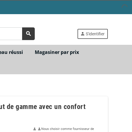
search
person
S'identifier
eau réussi
Magasiner par prix
aut de gamme avec un confort
Nous choisir comme fournisseur de
person
person