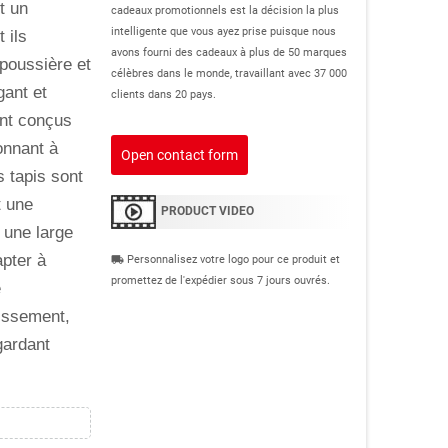
t un
cadeaux promotionnels est la décision la plus
intelligente que vous ayez prise puisque nous
 ils
avons fourni des cadeaux à plus de 50 marques
 poussière et
célèbres dans le monde, travaillant avec 37 000
gant et
clients dans 20 pays.
ont conçus
onnant à
Open contact form
 tapis sont
t une
PRODUCT VIDEO
 une large
pter à
Personnalisez votre logo pour ce produit et
local_shipping
promettez de l'expédier sous 7 jours ouvrés.
e
issement,
gardant