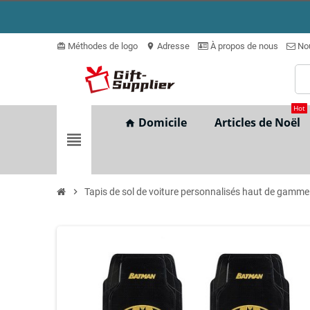
Méthodes de logo
Adresse
À propos de nous
Nou
card_giftcard
location_on
Hot
Domicile
Articles de Noël
home
view_headline
chevron_right
Tapis de sol de voiture personnalisés haut de gamm