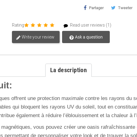
Partager
Tweeter
Rating
Read user reviews (1)
Write your review
Ask a question
La description
it:
ues offrent une protection maximale contre les rayons du solei
ables qui bloquent les rayons UV du soleil, tout en constitua
ribue également à réduire l’éblouissement et la chaleur à l’i
l magnétiques, vous pouvez créer une oasis rafraîchissante d
s permettant de personnaliser votre look et de trouver la sol