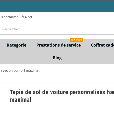
s contacter
Aider
help_outline
★★★★★
Kategorie
Prestations de service
Coffret cad
Blog
e avec un confort maximal
Tapis de sol de voiture personnalisés h
maximal