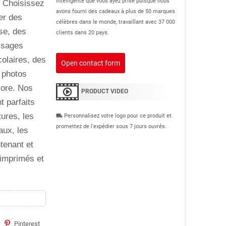
intelligente que vous ayez prise puisque nous
! Choisissez
avons fourni des cadeaux à plus de 50 marques
er des
célèbres dans le monde, travaillant avec 37 000
se, des
clients dans 20 pays.
ssages
colaires, des
Open contact form
 photos
core. Nos
PRODUCT VIDEO
t parfaits
tures, les
Personnalisez votre logo pour ce produit et
local_shipping
promettez de l'expédier sous 7 jours ouvrés.
aux, les
tenant et
 imprimés et
Pinterest