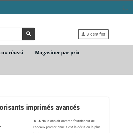
search
person
S'identifier
eau réussi
Magasiner par prix
dorisants imprimés avancés
Nous choisir comme fournisseur de
person
person
e
cadeaux promotionnels est la décision la plus