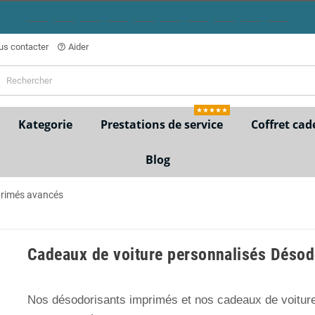
s contacter
Aider
help_outline
★★★★★
Kategorie
Prestations de service
Coffret cad
Blog
primés avancés
Cadeaux de voiture personnalisés Déso
Nos désodorisants imprimés et nos cadeaux de voitur