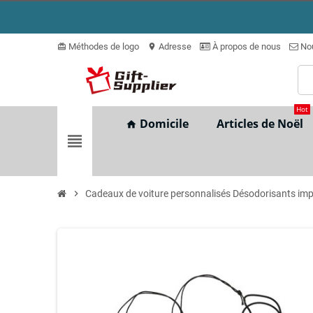
Méthodes de logo
Adresse
À propos de nous
Nou
card_giftcard
location_on
Hot
Domicile
Articles de Noël
home
view_headline
chevron_right
Cadeaux de voiture personnalisés Désodorisants im