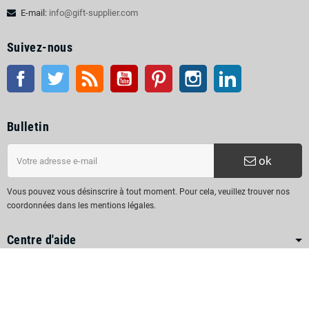
E-mail:
info@gift-supplier.com
Suivez-nous
Facebook
Twitter
RSS
Youtube
Pinterest
Instagram
LinkedIn
Bulletin
ok
Vous pouvez vous désinscrire à tout moment. Pour cela, veuillez trouver nos
coordonnées dans les mentions légales.
Centre d'aide
Comment choisir les cadeaux promotionnels
Objet de service