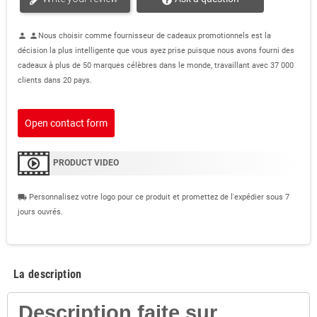
Nous choisir comme fournisseur de cadeaux promotionnels est la
person
person
décision la plus intelligente que vous ayez prise puisque nous avons fourni des
cadeaux à plus de 50 marques célèbres dans le monde, travaillant avec 37 000
clients dans 20 pays.
Open contact form
PRODUCT VIDEO
Personnalisez votre logo pour ce produit et promettez de l'expédier sous 7
local_shipping
jours ouvrés.
La description
Description faite sur