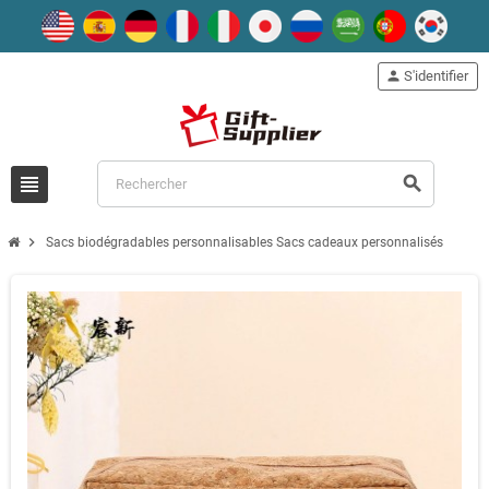
person
S'identifier
view_headline
search
chevron_right
Sacs biodégradables personnalisables Sacs cadeaux personnalisés