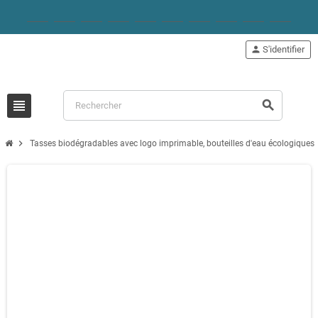
person
S'identifier
view_headline
search
chevron_right
Tasses biodégradables avec logo imprimable, bouteilles d'eau écologiques