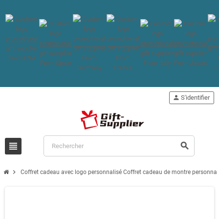
person
S'identifier
view_headline
search
chevron_right
Coffret cadeau avec logo personnalisé Coffret cadeau de montre personnal