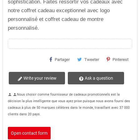
sophistication. Faites ressortir vos cadeaux avec
notre coffret cadeau exceptionnel avec logo
personnalisé et coffret cadeau de montre
personnalisé.
Partager
Tweeter
Pinterest
Write your review
Ask a question
Nous choisir comme fournisseur de cadeaux promotionnels est la
person
person
décision la plus intelligente que vous ayez prise puisque nous avons fourni des
cadeaux à plus de 50 marques célèbres dans le monde, travaillant avec 37 000
clients dans 20 pays.
Open contact form