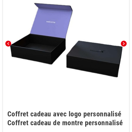
chevron_left
chevron_right
Coffret cadeau avec logo personnalisé
Coffret cadeau de montre personnalisé