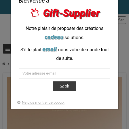
Bienvenue à
Gift-Supplier
person
S'identifier
Notre plaisir de proposer des créations
cadeau
solutions.
view_headline
search
email
S'il te plaît
nous votre demande tout
de suite.
chevron_right
Boîte d'anniversaire Boîtes à dragées personnalisées pour gâteaux
ok
Ne plus montrer ce popup.