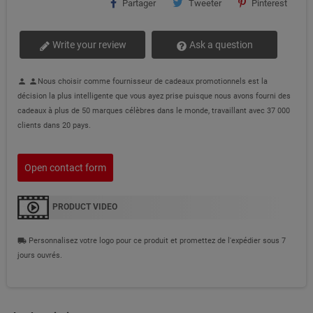
Partager
Tweeter
Pinterest
Write your review
Ask a question
Nous choisir comme fournisseur de cadeaux promotionnels est la
person
person
décision la plus intelligente que vous ayez prise puisque nous avons fourni des
cadeaux à plus de 50 marques célèbres dans le monde, travaillant avec 37 000
clients dans 20 pays.
Open contact form
PRODUCT VIDEO
Personnalisez votre logo pour ce produit et promettez de l'expédier sous 7
local_shipping
jours ouvrés.