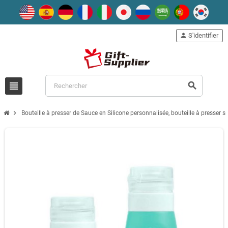
person
S'identifier
view_headline
search
chevron_right
Bouteille à presser de Sauce en Silicone personnalisée, bouteille à presser s