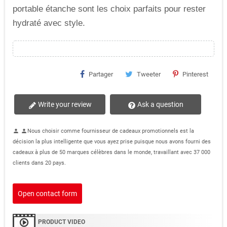
portable étanche sont les choix parfaits pour rester
hydraté avec style.
Partager
Tweeter
Pinterest
Write your review
Ask a question
Nous choisir comme fournisseur de cadeaux promotionnels est la
person
person
décision la plus intelligente que vous ayez prise puisque nous avons fourni des
cadeaux à plus de 50 marques célèbres dans le monde, travaillant avec 37 000
clients dans 20 pays.
Open contact form
PRODUCT VIDEO