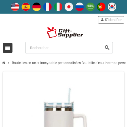
person
S'identifier
view_headline
search
chevron_right
Bouteilles en acier inoxydable personnalisées Bouteille d'eau thermos pers