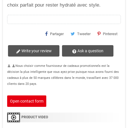
choix parfait pour rester hydraté avec style.
Partager
Tweeter
Pinterest
Write your review
Ask a question
Nous choisir comme fournisseur de cadeaux promotionnels est la
person
person
décision la plus intelligente que vous ayez prise puisque nous avons fourni des
cadeaux à plus de 50 marques célèbres dans le monde, travaillant avec 37 000
clients dans 20 pays.
Open contact form
PRODUCT VIDEO