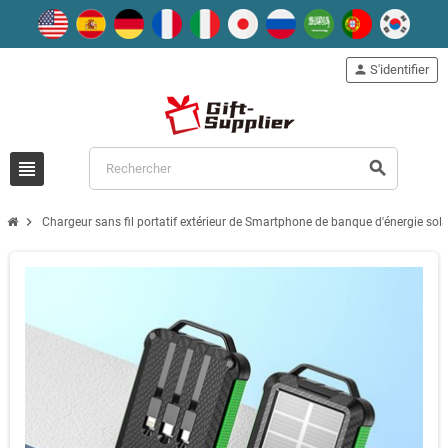
person
S'identifier
view_headline
search
chevron_right
Chargeur sans fil portatif extérieur de Smartphone de banque d'énergie so