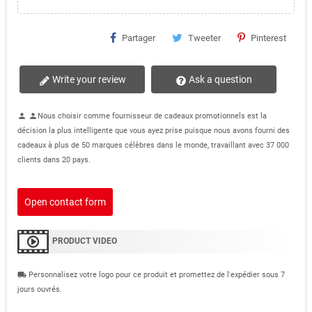
Partager
Tweeter
Pinterest
Write your review
Ask a question
Nous choisir comme fournisseur de cadeaux promotionnels est la
person
person
décision la plus intelligente que vous ayez prise puisque nous avons fourni des
cadeaux à plus de 50 marques célèbres dans le monde, travaillant avec 37 000
clients dans 20 pays.
Open contact form
PRODUCT VIDEO
Personnalisez votre logo pour ce produit et promettez de l'expédier sous 7
local_shipping
jours ouvrés.