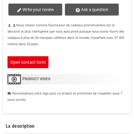
Write your review
Ask a question
Nous choisir comme fournisseur de cadeaux promotionnels est la
person
person
décision la plus intelligente que vous ayez prise puisque nous avons fourni des
cadeaux à plus de 50 marques célèbres dans le monde, travaillant avec 37 000
clients dans 20 pays.
Open contact form
PRODUCT VIDEO
Personnalisez votre logo pour ce produit et promettez de l'expédier sous 7
local_shipping
jours ouvrés.
La description