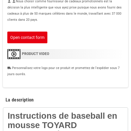
Nous choisir comme fournisseur de cadeaux promotionnels est la
person
person
décision la plus intelligente que vous ayez prise puisque nous avons fourni des
cadeaux à plus de 50 marques célèbres dans le monde, travaillant avec 37 000
clients dans 20 pays.
Open contact form
PRODUCT VIDEO
Personnalisez votre logo pour ce produit et promettez de l'expédier sous 7
local_shipping
jours ouvrés.
La description
Instructions de baseball en
mousse TOYARD