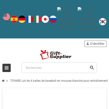
person
S'identifier
view_headline
search
chevron_right
TOYARD Lot de 4 balles de baseball en mousse blanche pour entraînement d