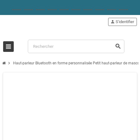
person
S'identifier
view_headline
search
chevron_right
Haut-parleur Bluetooth en forme personnalisée Petit haut-parleur de masco