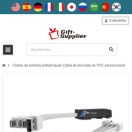
person
S'identifier
view_headline
search
chevron_right
Câbles de batterie préfabriqués Câble de données en PVC personnalisé