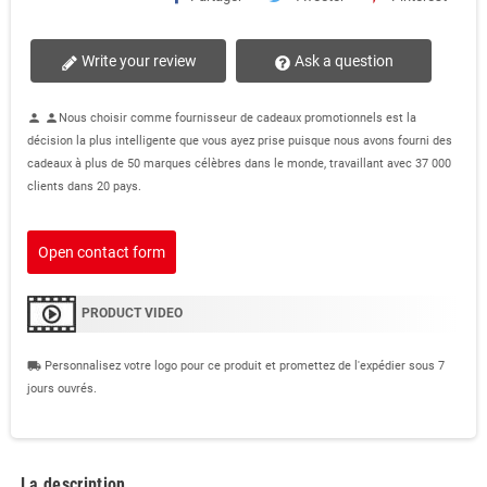
Write your review
Ask a question
Nous choisir comme fournisseur de cadeaux promotionnels est la
person
person
décision la plus intelligente que vous ayez prise puisque nous avons fourni des
cadeaux à plus de 50 marques célèbres dans le monde, travaillant avec 37 000
clients dans 20 pays.
Open contact form
PRODUCT VIDEO
Personnalisez votre logo pour ce produit et promettez de l'expédier sous 7
local_shipping
jours ouvrés.
La description