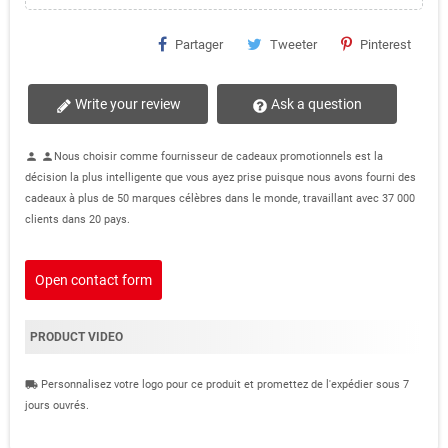
Partager
Tweeter
Pinterest
Write your review
Ask a question
Nous choisir comme fournisseur de cadeaux promotionnels est la
person
person
décision la plus intelligente que vous ayez prise puisque nous avons fourni des
cadeaux à plus de 50 marques célèbres dans le monde, travaillant avec 37 000
clients dans 20 pays.
Open contact form
PRODUCT VIDEO
Personnalisez votre logo pour ce produit et promettez de l'expédier sous 7
local_shipping
jours ouvrés.