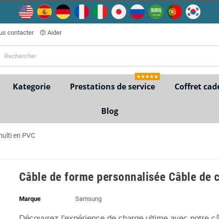
s contacter
Aider
help_outline
★★★★★
Kategorie
Prestations de service
Coffret cad
Blog
multi en PVC
Câble de forme personnalisée Câble de 
Marque
Samsung
Découvrez l'expérience de charge ultime avec notre c