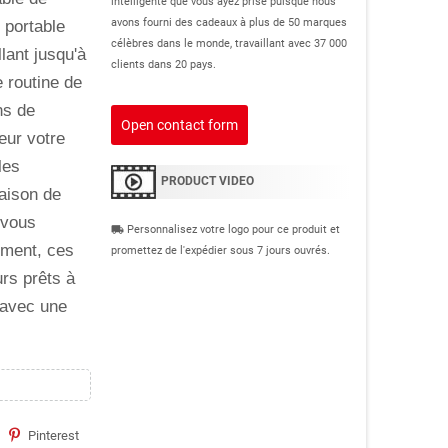
intelligente que vous ayez prise puisque nous
 portable
avons fourni des cadeaux à plus de 50 marques
célèbres dans le monde, travaillant avec 37 000
lant jusqu'à
clients dans 20 pays.
 routine de
ns de
Open contact form
eur votre
les
PRODUCT VIDEO
aison de
 vous
Personnalisez votre logo pour ce produit et
local_shipping
ement, ces
promettez de l'expédier sous 7 jours ouvrés.
rs prêts à
 avec une
Pinterest