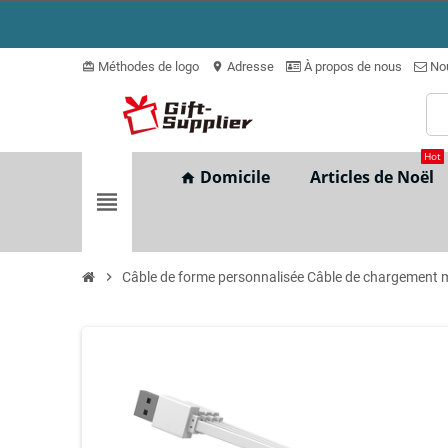
Méthodes de logo
Adresse
À propos de nous
Nou
card_giftcard
location_on
Hot
Domicile
Articles de Noël
home
view_headline
chevron_right
Câble de forme personnalisée Câble de chargement 