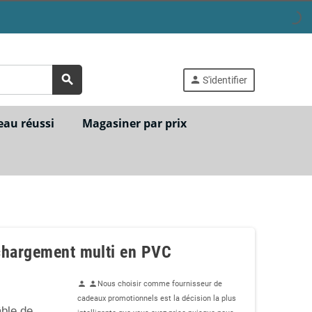
search
person
S'identifier
eau réussi
Magasiner par prix
chargement multi en PVC
Nous choisir comme fournisseur de
person
person
cadeaux promotionnels est la décision la plus
âble de