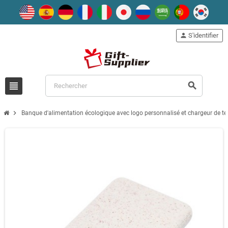
person
S'identifier
view_headline
search
chevron_right
Banque d'alimentation écologique avec logo personnalisé et chargeur de t