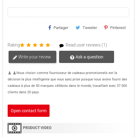
Partager
Tweeter
Pinterest
Rating
Read user reviews (1)
Write your review
Ask a question
Nous choisir comme fournisseur de cadeaux promotionnels est la
person
person
décision la plus intelligente que vous ayez prise puisque nous avons fourni des
cadeaux à plus de 50 marques célèbres dans le monde, travaillant avec 37 000
clients dans 20 pays.
Open contact form
PRODUCT VIDEO