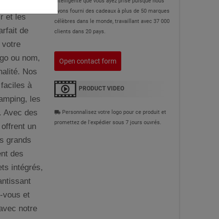
intelligente que vous ayez prise puisque nous
g
avons fourni des cadeaux à plus de 50 marques
 et les
célèbres dans le monde, travaillant avec 37 000
rfait de
clients dans 20 pays.
 votre
ogo ou nom,
Open contact form
nalité. Nos
faciles à
PRODUCT VIDEO
camping, les
e. Avec des
Personnalisez votre logo pour ce produit et
local_shipping
promettez de l'expédier sous 7 jours ouvrés.
 offrent un
es grands
ent des
ets intégrés,
antissant
z-vous et
avec notre