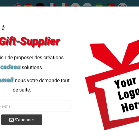
s contacter
Aider
help_outline
 à
Gift-Supplier
★★★★★
Kategorie
Prestations de service
Coffret cad
isir de proposer des créations
cadeau
solutions.
Blog
email
nous votre demande tout
 de camping
de suite.
Chaise pliante sur mesure Personnalise
S’abonner
Faites l'expérience du confort et de la personnalisatio