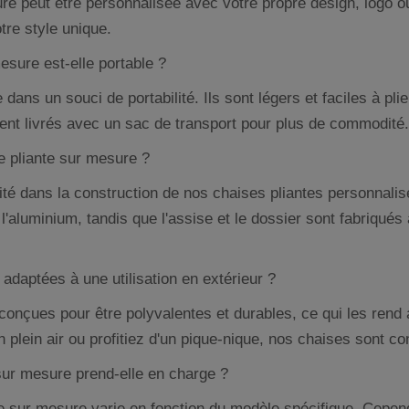
ure peut être personnalisée avec votre propre design, logo 
tre style unique.
esure est-elle portable ?
ans un souci de portabilité. Ils sont légers et faciles à plie
ent livrés avec un sac de transport pour plus de commodité.
se pliante sur mesure ?
ité dans la construction de nos chaises pliantes personnali
 l'aluminium, tandis que l'assise et le dossier sont fabriqués
adaptées à une utilisation en extérieur ?
conçues pour être polyvalentes et durables, ce qui les rend 
plein air ou profitiez d'un pique-nique, nos chaises sont c
 sur mesure prend-elle en charge ?
te sur mesure varie en fonction du modèle spécifique. Cepen