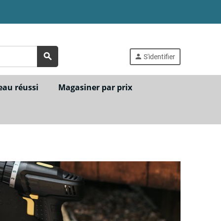
search
person
S'identifier
eau réussi
Magasiner par prix