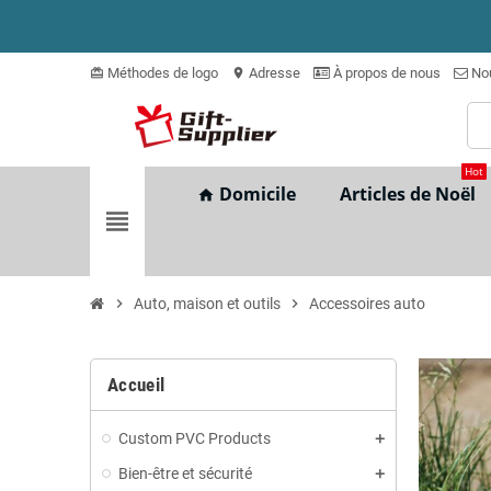
Méthodes de logo
Adresse
À propos de nous
Nou
card_giftcard
location_on
Hot
Domicile
Articles de Noël
home
view_headline
chevron_right
Auto, maison et outils
chevron_right
Accessoires auto
Accueil
Custom PVC Products
Bien-être et sécurité