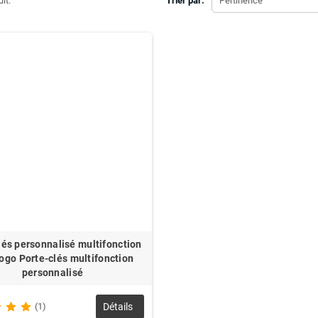
uit.
Trier par:
Pertinence
lés personnalisé multifonction
logo Porte-clés multifonction
personnalisé
(1)
Détails