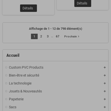
Détails
Détails
Affichage de 1 - 12 de 798 élément(s)
…
1
2
3
67
navigate_next
Prochain
Accueil
Custom PVC Products
Bien-être et sécurité
La technologie
Jouets & Nouveautés
Papeterie
Sacs