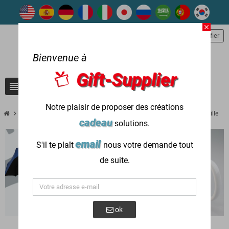
close
person
S'identifier
Bienvenue à
Gift-Supplier
view_headline
search
Notre plaisir de proposer des créations
chevron_right
chevron_right
chevron_right
Articles-cadeaux utilisés dans
Magasiner par destinataire
Famille
cadeau
solutions.
email
S'il te plaît
nous votre demande tout
de suite.
ok