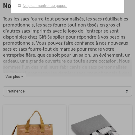
Nouveaux sacs
Ne plus montrer ce popup.
Tous les sacs fourre-tout personnalisés, les sacs réutilisables
promotionnels, les sacs fourre-tout non tissés en gros et
d'autres sacs imprimés avec le logo de l'entreprise sont
disponibles chez Gift-Supplier pour répondre à vos besoins
promotionnels. Vous pouvez faire confiance à nos nouveaux
sacs et sacs fourre-tout de marque pour rendre votre
entreprise fière, que ce soit pour un salon, un événement, un
cadeau, une grande ouverture ou toute autre occasion. Nous
sommes l'un des meilleurs fabricants de sacs personnalisés
en Chine et proposons les derniers sacs promotionnels à des
Voir plus
expand_more
prix abordables. Les sacs de marque personnalisés sont des
articles promotionnels extrêmement populaires. Nous
utilisons tous des sacs dans notre vie quotidienne, que ce soit
Pertinence
pour l'école, le travail, la gym, les courses ou les vacances.
Lorsque vous placez votre logo sur des sacs promotionnels,
tout le monde en classe, au bureau, au magasin et dans la rue
remarquera que votre marque et la valeur de votre marque
s'étendent loin.