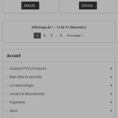
Détails
Détails
Affichage de 1 - 12 de 51 élément(s)
…
1
2
3
5
navigate_next
Prochain
Accueil
Custom PVC Products
Bien-être et sécurité
La technologie
Jouets & Nouveautés
Papeterie
Sacs