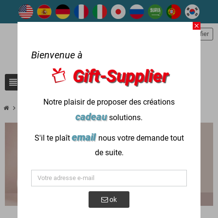
close
person
S'identifier
Bienvenue à
Gift-Supplier
view_headline
search
Notre plaisir de proposer des créations
chevron_right
chevron_right
Nouveaux produits
Nouveaux sacs
cadeau
solutions.
email
S'il te plaît
nous votre demande tout
de suite.
ok