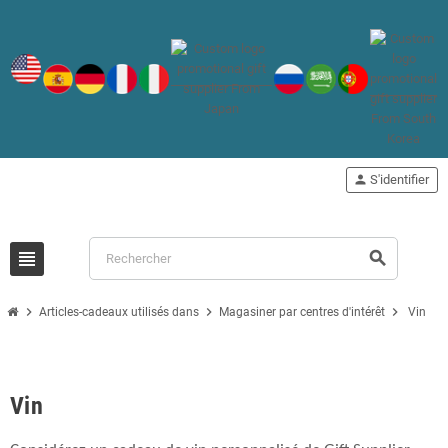
person
S'identifier
view_headline
search
chevron_right
chevron_right
chevron_right
Articles-cadeaux utilisés dans
Magasiner par centres d'intérêt
Vin
Vin