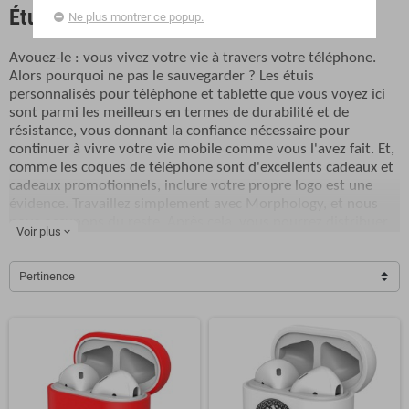
Étuis techniques et organisateurs
Ne plus montrer ce popup.
Avouez-le : vous vivez votre vie à travers votre téléphone.
Alors pourquoi ne pas le sauvegarder ? Les étuis
personnalisés pour téléphone et tablette que vous voyez ici
sont parmi les meilleurs en termes de durabilité et de
résistance, vous donnant la confiance nécessaire pour
continuer à vivre votre vie mobile comme vous l'avez fait. Et,
comme les coques de téléphone sont d'excellents cadeaux et
cadeaux promotionnels, inclure votre propre logo est une
évidence. Travaillez simplement avec Morphology, et nous
nous occupons du reste. Après cela, vous pourrez distribuer
Voir plus
expand_more
des coques de téléphone comme cadeaux d'entreprise lors
d'événements, de promotions ou simplement à des collègues
et des clients. Vous ne pouvez pas vous tromper avec aucune
Pertinence
de vos options.