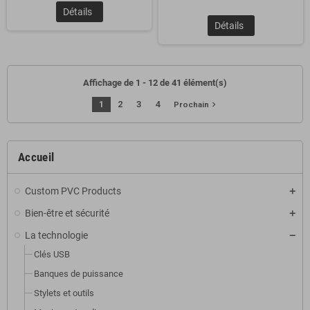
Détails
Détails
Affichage de 1 - 12 de 41 élément(s)
1
2
3
4
navigate_next
Prochain
Accueil
Custom PVC Products
Bien-être et sécurité
La technologie
Clés USB
Banques de puissance
Stylets et outils