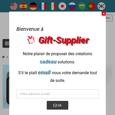
close
person
S'identifier
Bienvenue à
Gift-Supplier
view_headline
search
Notre plaisir de proposer des créations
chevron_right
chevron_right
La technologie
Étuis techniques et organisateurs
cadeau
solutions.
email
S'il te plaît
nous votre demande tout
de suite.
ok