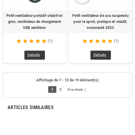
Petit ventilateur portatif créatif en
Petit ventilateur de cou suspendu
gros, ventilateur de chargement
pour le sport, pratique et créatif,
USB extérieur
nouveauté 2023
(1)
(1)
Détails
Détails
Affichage de 1 - 12 de 19 élément(s)
1
2
navigate_next
Prochain
ARTICLES SIMILAIRES