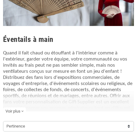
Éventails à main
Quand il fait chaud ou étouffant à l'intérieur comme à
l'extérieur, garder votre équipe, votre communauté ou vos
invités au frais peut ne pas sembler simple, mais nos
ventilateurs conçus sur mesure en font un jeu d'enfant !
Distribuez des fans lors d'expositions commerciales, de
voyages d'entreprise, d'événements scolaires ou religieux, de
foires, de collectes de fonds, de concerts, d'événements
sportifs, de réunions et de mariages, entre autres. Offrir aux
fans votre personnalisation de Gift-Supplier est un excellent
moyen de gagner vos propres admirateurs tout en diffusant
Voir plus
expand_more
votre message ou en faisant la publicité de votre entreprise.
Pertinence