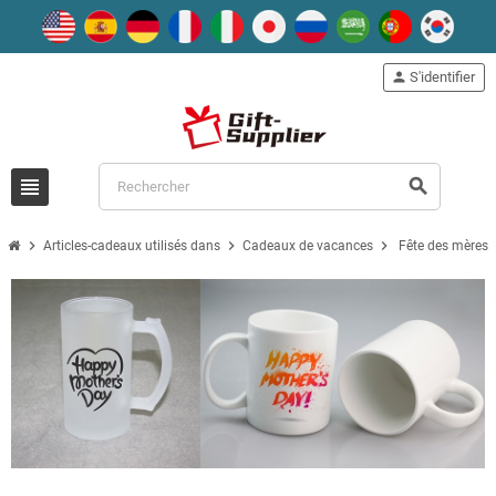
person
S'identifier
view_headline
search
chevron_right
chevron_right
chevron_right
Articles-cadeaux utilisés dans
Cadeaux de vacances
Fête des mères