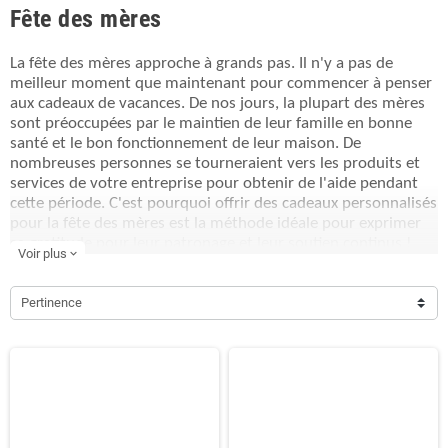
Fête des mères
La fête des mères approche à grands pas. Il n'y a pas de
meilleur moment que maintenant pour commencer à penser
aux cadeaux de vacances. De nos jours, la plupart des mères
sont préoccupées par le maintien de leur famille en bonne
santé et le bon fonctionnement de leur maison. De
nombreuses personnes se tourneraient vers les produits et
services de votre entreprise pour obtenir de l'aide pendant
cette période. C'est pourquoi offrir des cadeaux personnalisés
pour la fête des mères est la méthode idéale pour exprimer
sa gratitude pour leur patronage et leur soutien continus !
Voir plus
expand_more
Pertinence