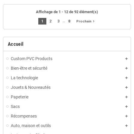
Affichage de 1 - 12 de 92 élément(s)
…
1
2
3
8
navigate_next
Prochain
Accueil
Custom PVC Products
Bien-être et sécurité
La technologie
Jouets & Nouveautés
Papeterie
Sacs
Récompenses
Auto, maison et outils